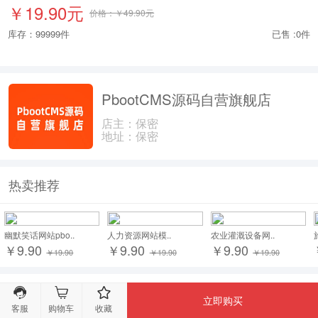
￥19.90元
价格：￥49.90元
库存：
99999
件
已售 :0件
PbootCMS源码自营旗舰店
店主：保密
地址：保密
热卖推荐
幽默笑话网站pbo..
人力资源网站模..
农业灌溉设备网..
￥9.90
￥9.90
￥9.90
￥19.90
￥19.90
￥19.90
商品信息
立即购买
客服
购物车
收藏